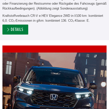
oder Finanzierung der Restsumme oder Rückgabe des Fahrzeugs (gemäß
Rückkaufbedingungen). (Abbildung zeigt Sonderausstattung)
Kraftstoffverbrauch CR-V e:HEV Elegance 2WD in l/100 km: kombiniert
6,0. CO₂-Emissionen in g/km: kombiniert 136. CO₂-Klasse: E.
DETAILS