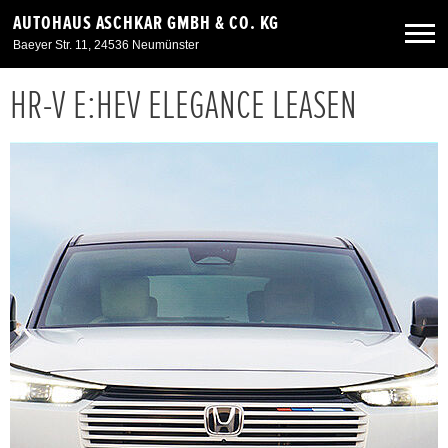
AUTOHAUS ASCHKAR GMBH & CO. KG
Baeyer Str. 11, 24536 Neumünster
HR-V E:HEV ELEGANCE LEASEN
Neuwagen
Gebrauchtwagen
Angebote
Service & Zubehör
Unser Autohaus