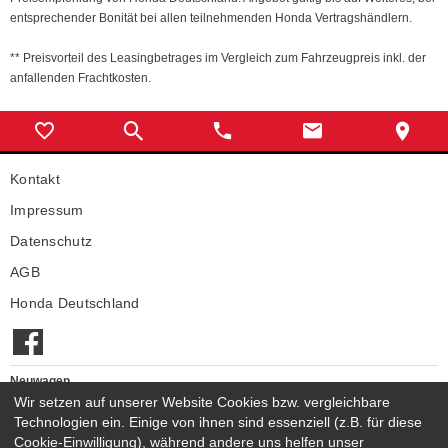
entsprechender Bonität bei allen teilnehmenden Honda Vertragshändlern.
** Preisvorteil des Leasingbetrages im Vergleich zum Fahrzeugpreis inkl. der
anfallenden Frachtkosten.
Kontakt
Impressum
Datenschutz
AGB
Honda Deutschland
Neuwagen
Honda Neuwagen
Wir setzen auf unserer Website Cookies bzw. vergleichbare
Technologien ein. Einige von ihnen sind essenziell (z.B. für diese
Gebrauchtwagen
Cookie-Einwilligung), während andere uns helfen unser