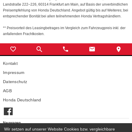
Landstraße 222–226, 60314 Frankfurt am Main, auf Basis der unverbindlichen
Preisempfehlung von Honda Deutschland. Angebot gültig bis auf Weiteres; bei
entsprechender Bonität bei allen teilnehmenden Honda Vertragshändlern.
** Preisvorteil des Leasingbetrages im Vergleich zum Fahrzeugpreis inkl. der
anfallenden Frachtkosten.
Kontakt
Impressum
Datenschutz
AGB
Honda Deutschland
Neuwagen
Wir setzen auf unserer Website Cookies bzw. vergleichbare
Honda Neuwagen