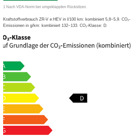
1 Nach VDA-Norm bei umgeklappten Rücksitzen.
Kraftstoffverbrauch ZR-V e:HEV in l/100 km: kombiniert 5,8−5,9. CO₂-
Emissionen in g/km: kombiniert 132−133. CO₂-Klasse: D.