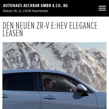
AUTOHAUS ASCHKAR GMBH & CO. KG
Baeyer Str. 11, 24536 Neumünster
DEN NEUEN ZR-V E:HEV ELEGANCE
Neuwagen
LEASEN
Gebrauchtwagen
Angebote
Service & Zubehör
Unser Autohaus