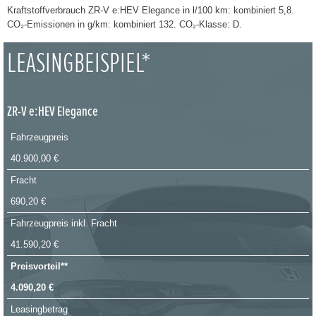
Kraftstoffverbrauch ZR-V e:HEV Elegance in l/100 km: kombiniert 5,8.
CO₂-Emissionen in g/km: kombiniert 132. CO₂-Klasse: D.
LEASINGBEISPIEL*
ZR-V e:HEV Elegance
Fahrzeugpreis
40.900,00 €
Fracht
690,20 €
Fahrzeugpreis inkl. Fracht
41.590,20 €
Preisvorteil**
4.090,20 €
Leasingbetrag