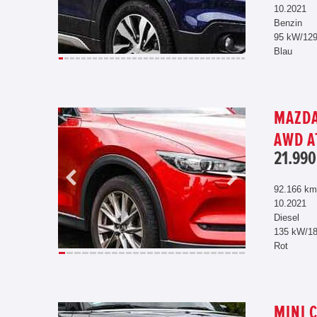
10.2021
Benzin
95 kW/12
Blau
MAZDA
AWD A
21.990
92.166 km
10.2021
Diesel
135 kW/1
Rot
MINI 