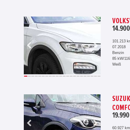
VOLKS
14.900
101.213 
07.2018
Benzin
85 kW/11
Weiß
SUZUK
COMFO
19.990
60.927 km