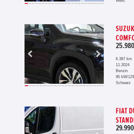
Weiß
SUZUK
COMFO
25.980
6.387 km
11.2024
Benzin
95 kW/12
Schwarz
FIAT 
STAND
29.990