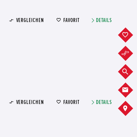
VERGLEICHEN
FAVORIT
DETAILS
F
F
F
K
VERGLEICHEN
FAVORIT
DETAILS
A