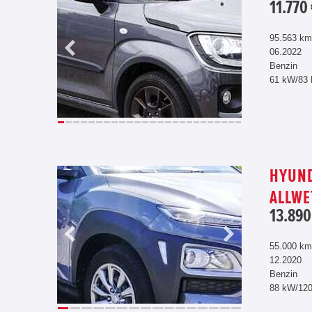
11.770
95.563 km
06.2022
Benzin
61 kW/83
HYUND
ALLWE
13.890
55.000 km
12.2020
Benzin
88 kW/12