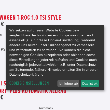
WAGEN T-ROC 1.0 TSI STYLE
 €
Wir setzen auf unserer Website Cookies bzw.
km
Schaltgetriebe
vergleichbare Technologien ein. Einige von ihnen sind
Gebrauchtfahrzeug
essenziell (z.B. für diese Cookie-Einwilligung), während
4 Türen
andere uns helfen unser Onlineangebot zu verbessern
6 PS
Navigationssystem
und wirtschaftlich zu betreiben. Sie können die nicht-
notwendigen Cookies akzeptieren oder ablehnen sowie
diese Einstellungen jederzeit aufrufen und Cookies auch
nachträglich jederzeit abwählen, z.B. unter Datenschutz
am Seitenende. Nähere Hinweise erhalten Sie in unserer
Datenschutzerklärung.
I SONSTIGE SX4 S-CROSS 1.4 BJ
COOKIE-EINSTELLUNGEN
Ich lehne ab
Das ist ok
RT+PLUS AUTOMATIK ALLRAD
 €
Automatik