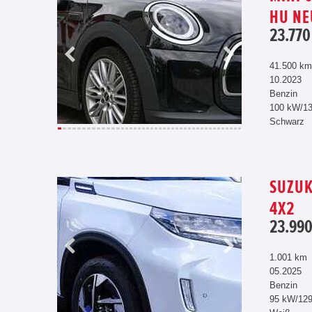
HU NE
23.770
41.500 km
10.2023
Benzin
100 kW/1
Schwarz
SUZUK
4X2
23.990
1.001 km
05.2025
Benzin
95 kW/12