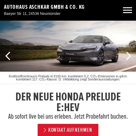
AUTOHAUS ASCHKAR GMBH & CO. KG
Baeyer Str. 11, 24536 Neumünster
Neuwagen
Gebrauchtwagen
Angebote
Kraftstoffverbrauch Prelude in l/100 km: kombiniert 5,2. CO₂-Emissionen in g/km:
kombiniert 117. CO₂-Klasse: D. //Abbildung zeigt Sonderausstattungen.
Service & Zubehör
DER NEUE HONDA PRELUDE
Unser Autohaus
E:HEV
Ab sofort live bei uns erleben. Jetzt Probefahrt buchen.
KONTAKT AUFNEHMEN