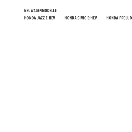
NEUWAGENMODELLE
HONDA JAZZ E:HEV
HONDA CIVIC E:HEV
HONDA PRELUD