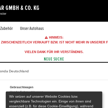
R GMBH & CO. KG
nster
& Zubehör
Unser Autohaus
HINWEIS:
ZWISCHENZEITLICH VERKAUFT BZW. IST NICHT MEHR IN UNSERER
VIELEN DANK FÜR IHR VERSTÄNDNIS.
NEUE SUCHE
onda Deutschland
Gebrauchtwagen
Honda Gebrauchtwagen
Wir setzen auf unserer Website Cookies bzw.
Honda Vorführwagen
vergleichbare Technologien ein. Einige von ihnen sind
Gesamtbestand
essenziell (z.B. für diese Cookie-Einwilligung), während