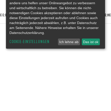
andere uns helfen unser Onlineangebot zu verbessern
und wirtschaftlich zu betreiben. Sie können die nicht-
notwendigen Cookies akzeptieren oder ablehnen sowie
E E:HEV
HONDA HR-V E:HEV
HONDA ZR-V E:HEV
HONDA CR-V E:HE
diese Einstellungen jederzeit aufrufen und Cookies auch
nachträglich jederzeit abwählen, z.B. unter Datenschutz
am Seitenende. Nähere Hinweise erhalten Sie in unserer
Datenschutzerklärung.
COOKIE-EINSTELLUNGEN
Ich lehne ab
Das ist ok