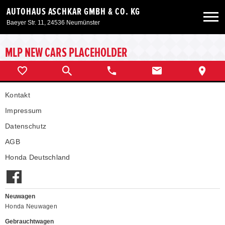
AUTOHAUS ASCHKAR GMBH & CO. KG
Baeyer Str. 11, 24536 Neumünster
Neuwagen
MLP NEW CARS PLACEHOLDER
Gebrauchtwagen
Kontakt
Angebote
Impressum
Datenschutz
Service & Zubehör
AGB
Honda Deutschland
Unser Autohaus
Neuwagen
Honda Neuwagen
Gebrauchtwagen