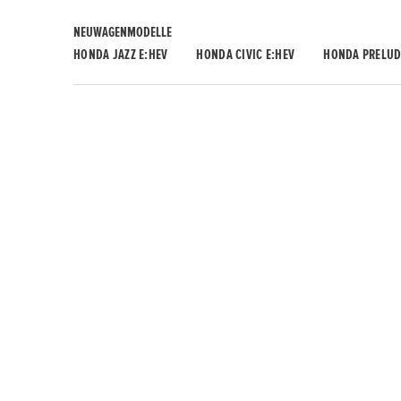
NEUWAGENMODELLE
HONDA JAZZ E:HEV
HONDA CIVIC E:HEV
HONDA PRELUD