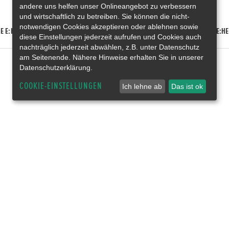
andere uns helfen unser Onlineangebot zu verbessern
und wirtschaftlich zu betreiben. Sie können die nicht-
notwendigen Cookies akzeptieren oder ablehnen sowie
E E:HEV
HONDA HR-V E:HEV
HONDA ZR-V E:HEV
HONDA CR-V E:HE
diese Einstellungen jederzeit aufrufen und Cookies auch
nachträglich jederzeit abwählen, z.B. unter Datenschutz
am Seitenende. Nähere Hinweise erhalten Sie in unserer
Datenschutzerklärung.
COOKIE-EINSTELLUNGEN
Ich lehne ab
Das ist ok