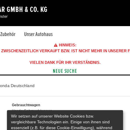
R GMBH & CO. KG
nster
& Zubehör
Unser Autohaus
HINWEIS:
ZWISCHENZEITLICH VERKAUFT BZW. IST NICHT MEHR IN UNSERER
VIELEN DANK FÜR IHR VERSTÄNDNIS.
NEUE SUCHE
onda Deutschland
Gebrauchtwagen
Honda Gebrauchtwagen
Wir setzen auf unserer Website Cookies bzw.
Honda Vorführwagen
vergleichbare Technologien ein. Einige von ihnen sind
Gesamtbestand
essenziell (z.B. für diese Cookie-Einwilligung), während