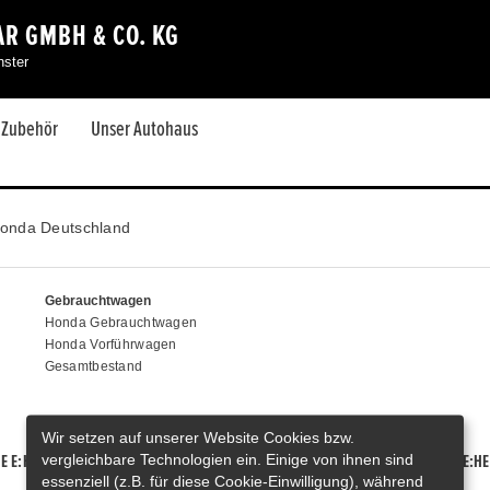
R GMBH & CO. KG
nster
& Zubehör
Unser Autohaus
onda Deutschland
Gebrauchtwagen
Honda Gebrauchtwagen
Honda Vorführwagen
Gesamtbestand
Wir setzen auf unserer Website Cookies bzw.
vergleichbare Technologien ein. Einige von ihnen sind
E E:HEV
HONDA HR-V E:HEV
HONDA ZR-V E:HEV
HONDA CR-V E:HE
essenziell (z.B. für diese Cookie-Einwilligung), während