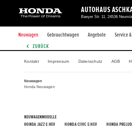
AUTOHAUS ASCHKA
Baeyer Str. 11, 24536 Neumü
Neuwagen
Gebrauchtwagen
Angebote
Service 
ZURÜCK
Kontakt
Impressum
Datenschutz
AGB
H
Neuwagen
Honda Neuwagen
NEUWAGENMODELLE
HONDA JAZZ E:HEV
HONDA CIVIC E:HEV
HONDA PRELUD