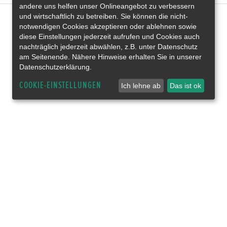
andere uns helfen unser Onlineangebot zu verbessern
und wirtschaftlich zu betreiben. Sie können die nicht-
notwendigen Cookies akzeptieren oder ablehnen sowie
diese Einstellungen jederzeit aufrufen und Cookies auch
nachträglich jederzeit abwählen, z.B. unter Datenschutz
am Seitenende. Nähere Hinweise erhalten Sie in unserer
Datenschutzerklärung.
COOKIE-EINSTELLUNGEN
Ich lehne ab
Das ist ok