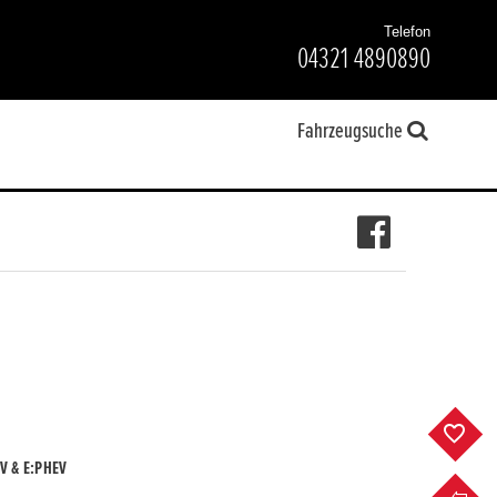
Telefon
04321 4890890
Fahrzeugsuche
F
V & E:PHEV